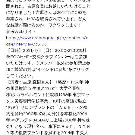
開された、吉原会長にお越しいただけること
になりました！吉原さんは2014年にCBSを
卒業され、MBAを取得されています。どん
なお話が聞けるのか、ワクワクします！
参考Webサイト
https://
www.dreamgate.gr.jp/contents/c
ase/interview/35136
【日時】2021/7/4（日） 20:00-21:30無料
＠ZOOMMBA交流クラブメンバーはご参加
いただけます。※メンバー以外の参加禁止参
加ご希望の方は”イベントに参加”をクリック
してください。
【演者：吉原 直樹さん】〈略歴〉1956年 神
奈川県横浜市 生まれ1978年 大学卒業後、
株)タカラベルモントに就職1986年 東京マッ
クス美容専門学校卒業、10坪の店舗で独立
1999年 サロンブランドの「Ａｓｈ」への集
約を開始2000年 のれん分けを本格化2004
年 ㈱アルテをJASDAQに上場2006年 持ち株
会社となり現社名へ、傘下にＡｓｈ、ＮＹＮ
Ｙ等の複数ブランドを擁する2014年 中央大