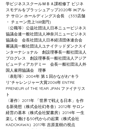
学ビジネススクールＭＢＡ課程修了 ビジネ
スモデルをブラッシュアップ2020年 ㈱アル
テ サロン ホールディングス会長　(333店舗 
・ チェーン売上168億円)
〈公職等〉公益社団法人日本ニュービジネス
協議会連一般社団法人神奈川ニュービジネス
協議会　会長社団法人日本経済団体連合会　
審議員一般社団法人ユナイテッドダンクスイ
ンターナショナル　創設理事長一般社団法人
プログレス　創設理事長一般社団法人アジア
ビューティアカデミー　会長一般社団法人外
国人雇用協議会　理事
〈表彰等〉2004年 第１回かながわ“キラ
リ”チャレンジャー大賞2006年 ENTRE 
PRENEUR of THE YEAR JPAN ファイナリス
ト
〈著作〉2011年 「世界で戦える日本」を作
る新発想（株式会社幻冬舎）2012年 サロン
経営の基本（株式会社髪書房）2014年 一生
楽しく働ける50代からの起業（株式会社
KADOKAWA）2017年 吉原直樹の視点 