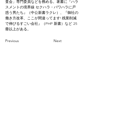
査会」専門委員などを務める。著書に『ハラ
スメントの境界線 セクハラ・パワハラに戸
惑う男たち』（中公新書ラクレ）、『御社の
働き方改革、ここが間違ってます! 残業削減
で伸びるすごい会社』（PHP 新書）など 25 
冊以上がある。
Previous
Next