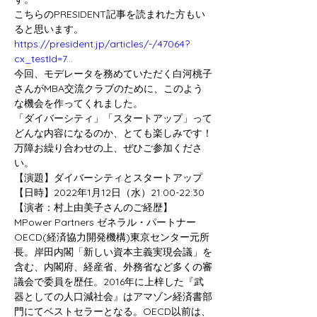
こちらのPRESIDENT記事を読まれた方もい
ると思います。
https://president.jp/articles/-/47064?
cx_testId=7
...
今回、モデレータを務めていただく白河桃子
さんがMBA交流クラブのために、このよう
な機会を作ってくれました。
「ダイバーシティ」「スタートアップ」って
どんな内容になるのか、とても楽しみです！
万障お繰り合わせの上、ぜひご参加くださ
い。
【演題】ダイバーシティとスタートアップ
【日時】2022年1月12日（水）21:00-22:30
【演者：村上由美子さんのご経歴】
MPower Partners ゼネラル・パートナー
OECD(経済協力開発機構)東京センター元所
⻑。岸田内閣「新しい資本主義実現会議」を
含む、内閣府、経産省、外務省など多くの審
議会で委員を歴任。2016年に上梓した『武
器としての人口減社会』はアマゾン経済書部
門にてベストセラーとなる。OECD以前は、