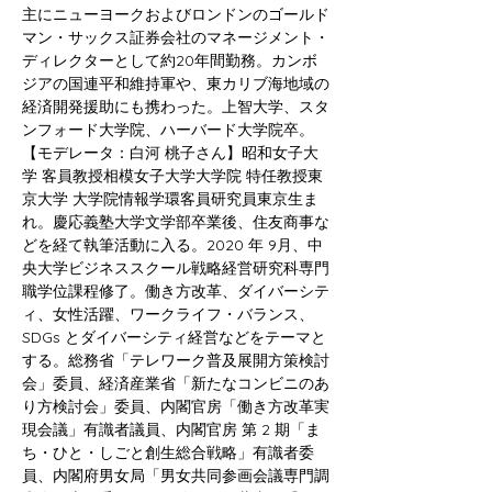
主にニューヨークおよびロンドンのゴールド
マン・サックス証券会社のマネージメント・
ディレクターとして約20年間勤務。カンボ
ジアの国連平和維持軍や、東カリブ海地域の
経済開発援助にも携わった。上智大学、スタ
ンフォード大学院、ハーバード大学院卒。
【モデレータ：白河 桃子さん】昭和女子大
学 客員教授相模女子大学大学院 特任教授東
京大学 大学院情報学環客員研究員東京生ま
れ。慶応義塾大学文学部卒業後、住友商事な
どを経て執筆活動に入る。2020 年 9月、中
央大学ビジネススクール戦略経営研究科専門
職学位課程修了。働き方改革、ダイバーシテ
ィ、女性活躍、ワークライフ・バランス、
SDGs とダイバーシティ経営などをテーマと
する。総務省「テレワーク普及展開方策検討
会」委員、経済産業省「新たなコンビニのあ
り方検討会」委員、内閣官房「働き方改革実
現会議」有識者議員、内閣官房 第 2 期「ま
ち・ひと・しごと創生総合戦略」有識者委
員、内閣府男女局「男女共同参画会議専門調