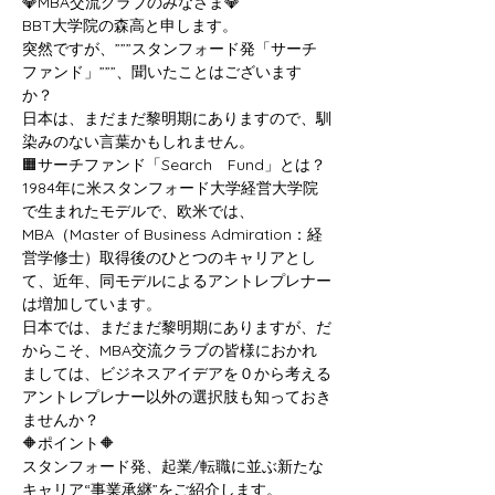
💎MBA交流クラブのみなさま💎
BBT大学院の森高と申します。
突然ですが、”””スタンフォード発「サーチ
ファンド」”””、聞いたことはございます
か？
日本は、まだまだ黎明期にありますので、馴
染みのない言葉かもしれません。
🟧サーチファンド「Search　Fund」とは？
1984年に米スタンフォード大学経営大学院
で生まれたモデルで、欧米では、
MBA（Master of Business Admiration：経
営学修士）取得後のひとつのキャリアとし
て、近年、同モデルによるアントレプレナー
は増加しています。
日本では、まだまだ黎明期にありますが、だ
からこそ、MBA交流クラブの皆様におかれ
ましては、ビジネスアイデアを０から考える
アントレプレナー以外の選択肢も知っておき
ませんか？
🔶ポイント🔶
スタンフォード発、起業/転職に並ぶ新たな
キャリア“事業承継”をご紹介します。