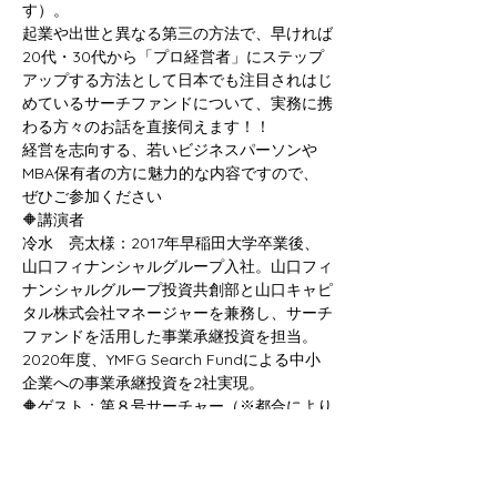
す）。
起業や出世と異なる第三の方法で、早ければ
20代・30代から「プロ経営者」にステップ
アップする方法として日本でも注目されはじ
めているサーチファンドについて、実務に携
わる方々のお話を直接伺えます！！
経営を志向する、若いビジネスパーソンや
MBA保有者の方に魅力的な内容ですので、
ぜひご参加ください
🔶講演者
冷水　亮太様：2017年早稲田大学卒業後、
山口フィナンシャルグループ入社。山口フィ
ナンシャルグループ投資共創部と山口キャピ
タル株式会社マネージャーを兼務し、サーチ
ファンドを活用した事業承継投資を担当。​
2020年度、YMFG Search Fundによる中小
企業への事業承継投資を2社実現。
🔶ゲスト：第８号サーチャー（※都合により
告知時点では伏名）
同志社大学卒、大手メーカーにて、事業計画
策定、経営改善活動、新規事業立ち上げ。