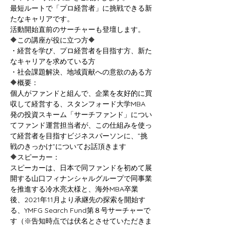
最短ルートで「プロ経営者」に挑戦できる新
たなキャリアです。
活動開始直前のサーチャーも登壇します。
🔶この講座が役に立つ方🔶
・経営を学び、プロ経営者を目指す方、新た
なキャリアを求めている方
・社会課題解決、地域貢献への意欲のある方
🔶概要：
個人がファンドと組んで、企業を友好的に買
収して経営する、スタンフォード大学MBA
発の投資スキーム「サーチファンド」につい
てファンド運営担当者が、この仕組みを使っ
て経営者を目指すビジネスパーソンに、”挑
戦のきっかけ”についてお話頂きます
🔶スピーカー：
スピーカーは、日本で同ファンドを初めて展
開する山口フィナンシャルグループで同事業
を推進する冷水亮太様と、海外MBA卒業
後、2021年11月より承継先の探索を開始す
る、YMFG Search Fund第８号サーチャーで
す（※告知時点では伏名とさせていただきま