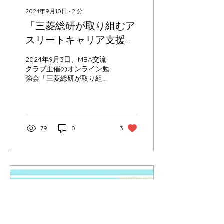
2024年9月10日
∙
2
分
「三菱総研が取り組むア
スリートキャリア支援」
勉強会レポート
2024年9月3日、MBA交流
クラブ主催のオンライン勉
強会「三菱総研が取り組む
アスリートキャリア支援」
が開催されました。本セミ
ナーには、スポーツ業界や
アスリートのキャリア支援
に興味を持つメンバーが多
79
0
3
数参加しました。 講師紹
介...