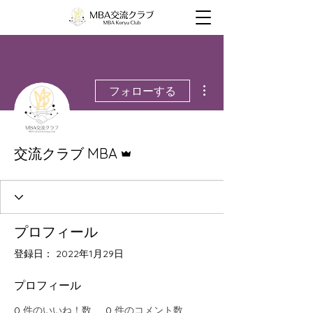
その他
フォローする
管理者
交流クラブ MBA
プロフィール
登録日： 2022年1月29日
プロフィール
0
件のいいね！数
0
件のコメント数