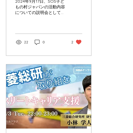
2024年9月17日、SOS子ど
もの村ジャパンの活動内容
についての説明会としてセ
ミナーが開催されました。
参加者は、団体の概要や具
体的な活動内容について理
解を深めることができまし
た。
22
0
2