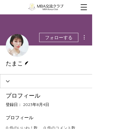
その他
フォローする
脚本
たまこ
プロフィール
登録日： 2023年8月4日
プロフィール
0
件のいいね！数
0
件のコメント数