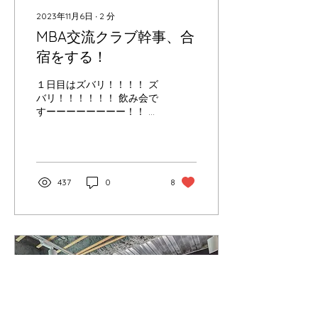
2023年11月6日
∙
2
分
MBA交流クラブ幹事、合
宿をする！
１日目はズバリ！！！！ ズ
バリ！！！！！！ 飲み会で
すーーーーーーーー！！ 合
宿のメインは２日目に内容
盛り盛りで組んであるの
で、１日目はMBA交流クラ
ブの幹事メンバーの懇親会
です。 airbnbで素敵な戸
437
0
8
建てを予約して、みんなで
宿泊です！（※当たり前で
すが自費です）...