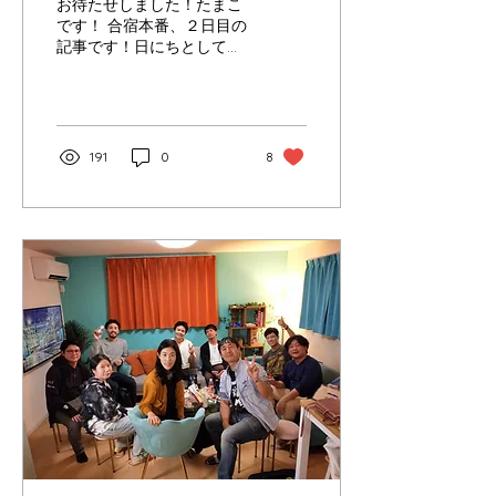
お待たせしました！たまこ
です！ 合宿本番、２日目の
記事です！日にちとしては
１１月５日です！ 今回が初
見の方は、ぜひ合宿１日目
の記事をごらんください
(^▽^)/ 前日のairbnbで借
りていた部屋のチェックア
191
0
8
ウトを済まし、今度は貸会
議室へ。 到着～♪...