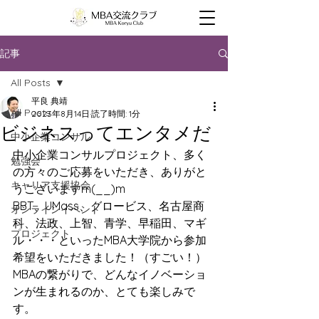
記事
All Posts
平良 典靖
All Posts
2023年8月14日
読了時間: 1分
ビジネスってエンタメだ
中小企業コンサル
中小企業コンサルプロジェクト、多く
勉強会
の方々のご応募をいただき、ありがと
キャリア支援協会
うございますm(__)m
BBT、UMass、グロービス、名古屋商
オンラインイベント
科、法政、上智、青学、早稲田、マギ
プロジェクト
ル・・・といったMBA大学院から参加
希望をいただきました！（すごい！）
MBAの繋がりで、どんなイノベーショ
ンが生まれるのか、とても楽しみで
す。